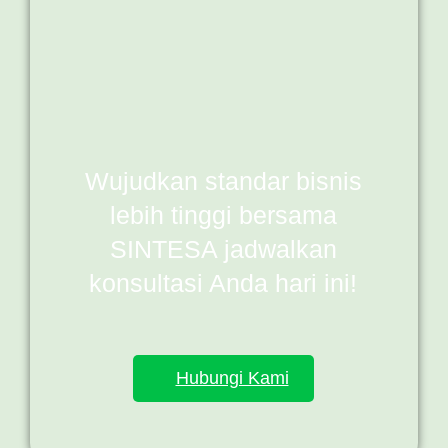
Wujudkan standar bisnis
lebih tinggi bersama
SINTESA jadwalkan
konsultasi Anda hari ini!
Hubungi Kami