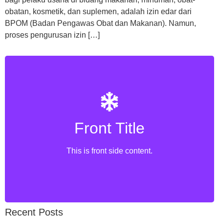
obatan, kosmetik, dan suplemen, adalah izin edar dari
BPOM (Badan Pengawas Obat dan Makanan). Namun,
proses pengurusan izin […]
Front Title
Back Title
This is back side content.
This is front side content.
Recent Posts