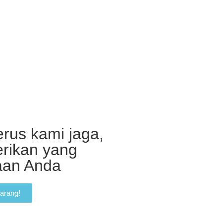
rus kami jaga,
erikan yang
haan Anda
arang!