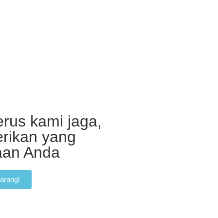
rus kami jaga,
erikan yang
haan Anda
arang!