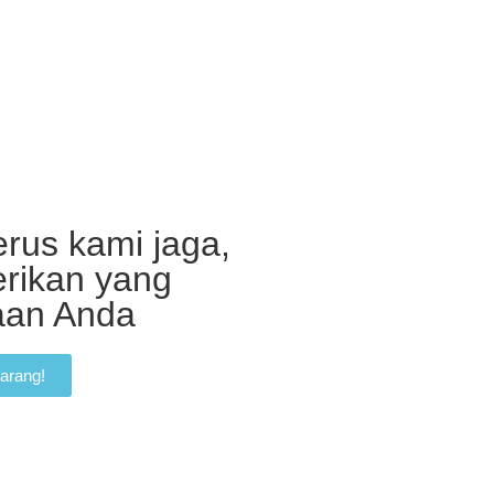
rus kami jaga,
erikan yang
haan Anda
arang!