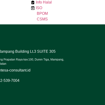
Info Halal
ISO
BPOM
CSMS
ampang Building Lt.3 SUITE 305
ng Prapatan Raya kav.100, Duren Tiga, Mampang,
latan
tesa-consultant.id
22-539-7004