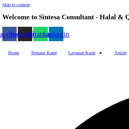
Skip to content
Welcome to Sintesa Consultant - Halal &
acebook
Instagram
Whatsapp
Linkedin
Home
Tentang Kami
Layanan Kami
Article