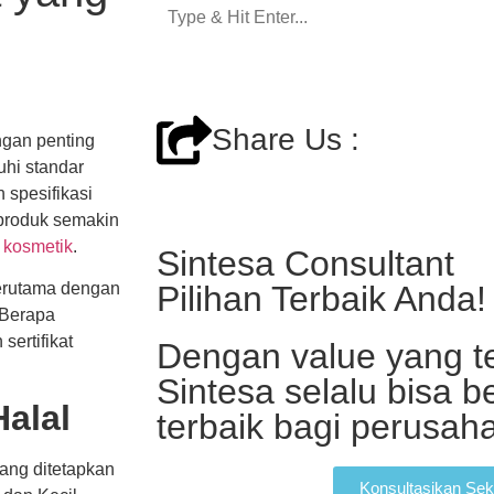
Share Us :
ngan penting
hi standar
n spesifikasi
 produk semakin
 kosmetik
.
Sintesa Consultant
Pilihan Terbaik Anda!
terutama dengan
 Berapa
ertifikat
Dengan value yang te
Sintesa selalu bisa b
Halal
terbaik bagi perusa
yang ditetapkan
Konsultasikan Sek