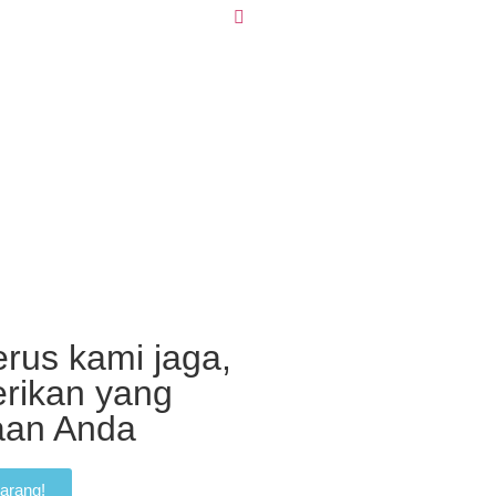
rus kami jaga,
erikan yang
haan Anda
arang!